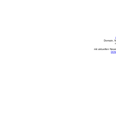
Domain, M
mit aktuellen New
DOM